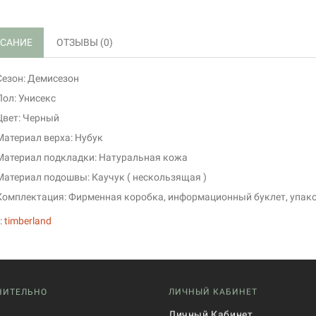
САНИЕ
ОТЗЫВЫ (0)
Сезон: Демисезон
Пол: Унисекс
Цвет: Черный
Материал верха: Нубук
Материал подкладки: Натуральная кожа
Материал подошвы: Каучук ( нескользящая )
Комплектация: Фирменная коробка, информационный буклет, упак
:
timberland
НИТЕЛЬНО
ЛИЧНЫЙ КАБИНЕТ
Личный Кабинет